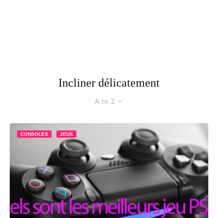
Incliner délicatement
A to Z
CONSOLES
JEUX