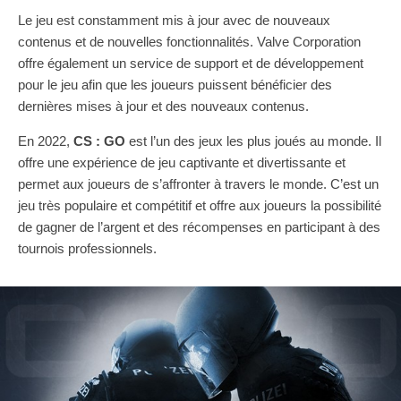
Le jeu est constamment mis à jour avec de nouveaux
contenus et de nouvelles fonctionnalités. Valve Corporation
offre également un service de support et de développement
pour le jeu afin que les joueurs puissent bénéficier des
dernières mises à jour et des nouveaux contenus.
En 2022,
CS : GO
est l’un des jeux les plus joués au monde. Il
offre une expérience de jeu captivante et divertissante et
permet aux joueurs de s’affronter à travers le monde. C’est un
jeu très populaire et compétitif et offre aux joueurs la possibilité
de gagner de l’argent et des récompenses en participant à des
tournois professionnels.