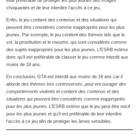
était préférable de protéger les plus jeunes des images
choquantes et de leur interdire l’accès à ce jeu.
Enfin, le jeu contient des contenus et des situations qui
peuvent être considérés comme inappropriés pour les plus
jeunes. Par exemple, le jeu contient des thèmes tels que le
vol, la prostitution et le meurtre, qui sont considérés comme
des sujets inappropriés pour les plus jeunes. L’ESRB estime
donc qu’il est préférable de classer le jeu comme interdit aux
moins de 18 ans.
En conclusion, GTA est interdit aux moins de 18 ans
car il
aborde des thèmes très controversés, peut encourager des
comportements violents et contient des contenus et des
situations qui peuvent être considérés comme inappropriés
pour les plus jeunes.
L’ESRB estime que le jeu peut être nocif
pour les plus jeunes et qu’il est préférable de leur interdire
l’accès à ce jeu afin de protéger les âmes sensibles.