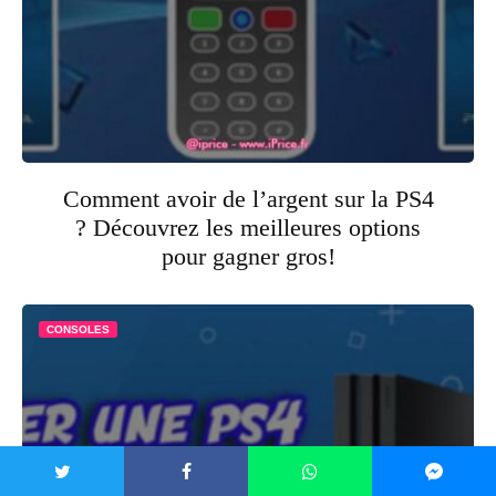
Comment avoir de l’argent sur la PS4
? Découvrez les meilleures options
pour gagner gros!
CONSOLES