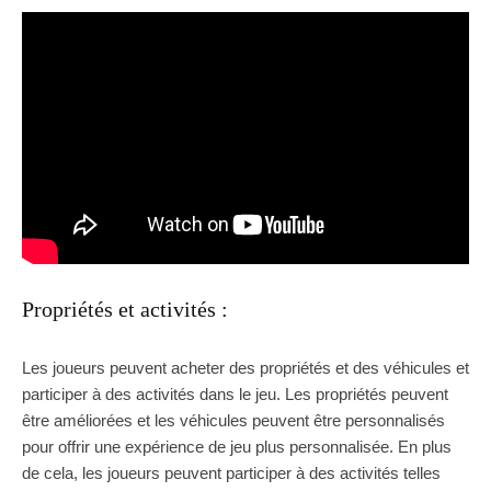
Propriétés et activités :
Les joueurs peuvent acheter des propriétés et des véhicules et
participer à des activités dans le jeu. Les propriétés peuvent
être améliorées et les véhicules peuvent être personnalisés
pour offrir une expérience de jeu plus personnalisée. En plus
de cela, les joueurs peuvent participer à des activités telles