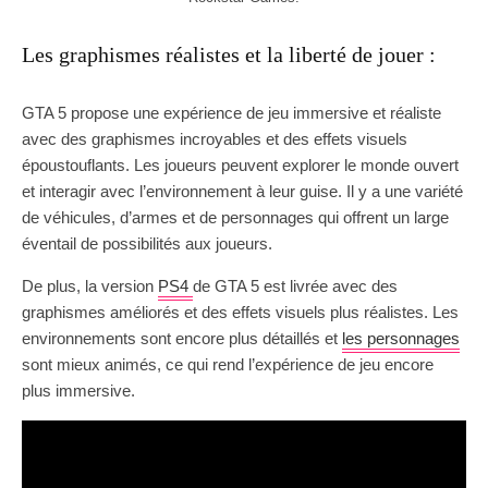
Les graphismes réalistes et la liberté de jouer :
GTA 5 propose une expérience de jeu immersive et réaliste
avec des graphismes incroyables et des effets visuels
époustouflants. Les joueurs peuvent explorer le monde ouvert
et interagir avec l’environnement à leur guise. Il y a une variété
de véhicules, d’armes et de personnages qui offrent un large
éventail de possibilités aux joueurs.
De plus, la version
PS4
de GTA 5 est livrée avec des
graphismes améliorés et des effets visuels plus réalistes. Les
environnements sont encore plus détaillés et
les personnages
sont mieux animés, ce qui rend l’expérience de jeu encore
plus immersive.