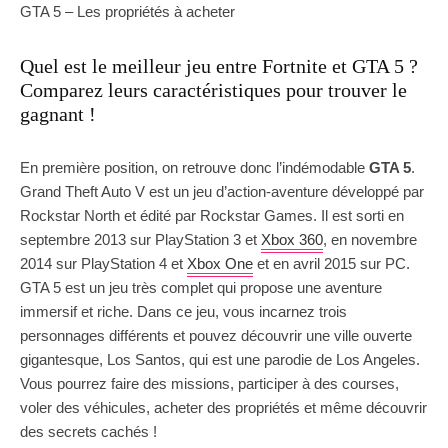
GTA 5 – Les propriétés à acheter
Quel est le meilleur jeu entre Fortnite et GTA 5 ?
Comparez leurs caractéristiques pour trouver le
gagnant !
En première position, on retrouve donc l’indémodable
GTA 5
.
Grand Theft Auto V est un jeu d’action-aventure développé par
Rockstar North et édité par Rockstar Games. Il est sorti en
septembre 2013 sur PlayStation 3 et
Xbox 360
, en novembre
2014 sur PlayStation 4 et
Xbox One
et en avril 2015 sur PC.
GTA 5 est un jeu très complet qui propose une aventure
immersif et riche. Dans ce jeu, vous incarnez trois
personnages différents et pouvez découvrir une ville ouverte
gigantesque, Los Santos, qui est une parodie de Los Angeles.
Vous pourrez faire des missions, participer à des courses,
voler des véhicules, acheter des propriétés et même découvrir
des secrets cachés !