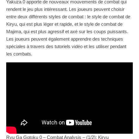
Yakuza 0 apporte de nouveaux mouvements de combat qui
rendent le jeu plus intéressant. Les joueurs peuvent choisir
entre deux différents styles de combat : le style de combat de
Kiryu, qui est plus léger et rapide, et le style de combat de
Majima, qui est plus agressif et axé sur les coups puissants.
Les joueurs peuvent également apprendre des techniques
spéciales à travers des tutoriels vidéo et les utiliser pendant
les combats.
Ryu Ga Gotoku 0 – Combat Analysis – (1/2): Kiryu