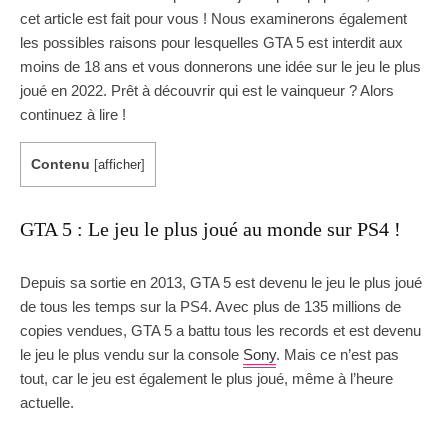
cet article est fait pour vous ! Nous examinerons également
les possibles raisons pour lesquelles GTA 5 est interdit aux
moins de 18 ans et vous donnerons une idée sur le jeu le plus
joué en 2022. Prêt à découvrir qui est le vainqueur ? Alors
continuez à lire !
Contenu
[
afficher
]
GTA 5 : Le jeu le plus joué au monde sur PS4 !
Depuis sa sortie en 2013, GTA 5 est devenu le jeu le plus joué
de tous les temps sur la PS4. Avec plus de 135 millions de
copies vendues, GTA 5 a battu tous les records et est devenu
le jeu le plus vendu sur la console
Sony
. Mais ce n’est pas
tout, car le jeu est également le plus joué, même à l’heure
actuelle.