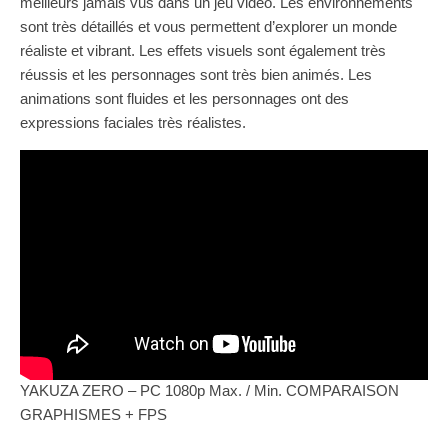
meilleurs jamais vus dans un jeu vidéo. Les environnements
sont très détaillés et vous permettent d’explorer un monde
réaliste et vibrant. Les effets visuels sont également très
réussis et les personnages sont très bien animés. Les
animations sont fluides et les personnages ont des
expressions faciales très réalistes.
YAKUZA ZERO – PC 1080p Max. / Min. COMPARAISON
GRAPHISMES + FPS