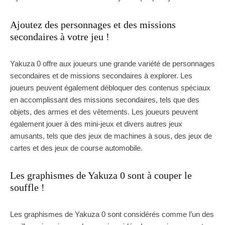
Ajoutez des personnages et des missions
secondaires à votre jeu !
Yakuza 0 offre aux joueurs une grande variété de personnages
secondaires et de missions secondaires à explorer. Les
joueurs peuvent également débloquer des contenus spéciaux
en accomplissant des missions secondaires, tels que des
objets, des armes et des vêtements. Les joueurs peuvent
également jouer à des mini-jeux et divers autres jeux
amusants, tels que des jeux de machines à sous, des jeux de
cartes et des jeux de course automobile.
Les graphismes de Yakuza 0 sont à couper le
souffle !
Les graphismes de Yakuza 0 sont considérés comme l’un des