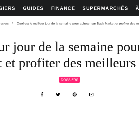
SIERS
GUIDES
FINANCE
SUPERMARCHÉS
ssiers
Quel est le meilleur jour de la semaine pour acheter sur Back Market et profiter des mei
eur jour de la semaine pou
et profiter des meilleurs 
DOSSIERS