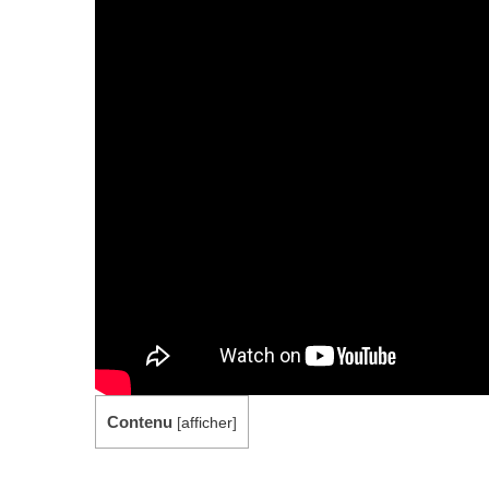
Contenu
[
afficher
]