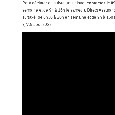
Pour déclarer ou suivre un sinistre,
contactez le 0
semaine et de 9h à 16h le samedi). Direct Assuran
surtaxé, de 8h30 à 20h en semaine et de 9h à 16h 
7j/7.9 août 2022.