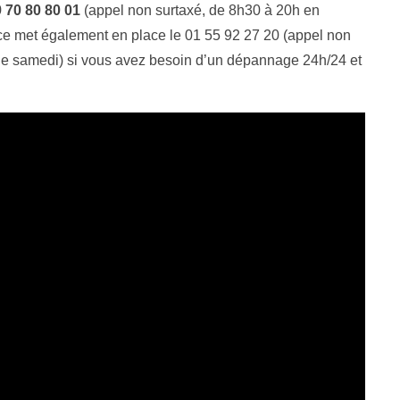
9 70 80 80 01
(appel non surtaxé, de 8h30 à 20h en
ce met également en place le 01 55 92 27 20 (appel non
le samedi) si vous avez besoin d’un dépannage 24h/24 et