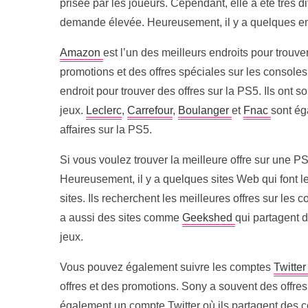
prisée par les joueurs. Cependant, elle a été très di
demande élevée. Heureusement, il y a quelques e
Amazon
est l’un des meilleurs endroits pour trouv
promotions et des offres spéciales sur les consoles
endroit pour trouver des offres sur la PS5. Ils ont 
jeux.
Leclerc
,
Carrefour
,
Boulanger
et
Fnac
sont ég
affaires sur la PS5.
Si vous voulez trouver la meilleure offre sur une P
Heureusement, il y a quelques sites Web qui font l
sites. Ils recherchent les meilleures offres sur les c
a aussi des sites comme
Geekshed
qui partagent 
jeux.
Vous pouvez également suivre les comptes
Twitte
offres et des promotions. Sony a souvent des offre
également un compte Twitter où ils partagent des 